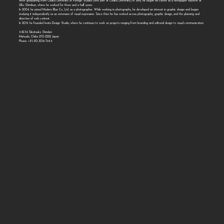
After graduating from Osaka University of Foreign Studies (now part of Osaka University) in 1999, he began his career as a newspaper reporter at
Gifu Shimbun, where he worked for three and a half years.
In 2006 he joined Modern Blue Co., Ltd. as a photographer. While working in photography, he developed an interest in graphic design and began
studying it independently as an extension of visual expression. Since then he has worked across photography, graphic design, and the planning and
direction of web content.
In 2016 he founded Iwata Design Studio, where he continues to work on projects ranging from branding and editorial design to visual communication.
642-59 Takatsuka Shinden
Matsudo, Chiba 270-2222 Japan
Phone: +81-80-3019-7964