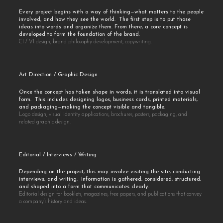
Every project begins with a way of thinking—what matters to the people
involved, and how they see the world. The first step is to put those
ideas into words and organize them. From there, a core concept is
developed to form the foundation of the brand.
CI / VI design, brand philosophy development, copywriting.
Art Direction / Graphic Design
Once the concept has taken shape in words, it is translated into visual
form. This includes designing logos, business cards, printed materials,
and packaging—making the concept visible and tangible.
Logo design, visual identity applications, brochures, posters, packaging, and
related graphic design.
Editorial / Interviews / Writing
Depending on the project, this may involve visiting the site, conducting
interviews, and writing. Information is gathered, considered, structured,
and shaped into a form that communicates clearly.
Editorial design for booklets, magazines, free papers, and publications that convey
a company’s history and ideas.