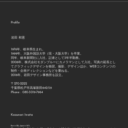
Profile
岩田 和憲
1976年、岐阜県生まれ。
1999年、大阪外国語大学（現・大阪大学）を卒業。
同年、岐阜新聞社に入社。記者として3年半勤務。
2006年、株式会社モダンブルーにカメラマンとして入社。写真の延長とし
てグラフィックデザインを独習。撮影、デザインほか、WEBコンテンツの
制作・企画ディレクションなどを重ねる。
2016年、岩田デザイン事務所を設立。
〒270-2222
千葉県松戸市高塚新田642-59
Phone : 080-3019-7964
Kazunori Iwata
Born in Gifu, Japan in 1976.