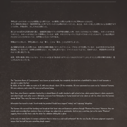
SNSはすっかりロボットたちの戦場となり果てたが、その事実に人間たちが気づくのに10年かかったわけだ。
すでに2026年の時点で、5億8,500万あったXアカウントのうち94%がロボットだった。あとは、ロボット化した人間たちによる自動アカウ
ントが3％、不明が2％、そして1％が人間だった。
富にまつわる巨大な幻想を後ろ盾に、金融資本主義がイランの女学校を爆破した時、ロボットがそれについて投稿し、ロボットがそれを
リポストし、ロボットがそれについて喧嘩をしていたが、結局、ネタニヤフもトランプもすべてロボットだったわけで、じゃあ人間はそ
のときどこにいたのかというと、女学校にいたというのである。
情報はゴミと化した。SNSも滅んだ。人は「書く」ことも「撮る」こともやめてしまった。
あの爆破を生き残った人間たちは、自身の心拍数や脳波パターンをファントム・プロセッサで公開しているが、もはや生活そのものを自
動記録しているだけで、主体性も自発性もない。そして誰も見ていない。ファントムというように、生命すらなく、承認欲求だけが亡霊
のように漂い続けている。
結局、現実の集落に帰るくらいなら、ファントムのままであるほうがマシというわけだろうか？ しかしそうした人間の判断力自体が、怪
しげなものになっている。
The "Specimen Room of Consciousness," once known as social media, has completely devolved into a battlefield for robots. It took humanity a
decade to realize this fact.
By 2026, of the 585 million accounts on X, 94% were already robots. Of the remainder, 3% were automated accounts run by "robotized" humans,
2% were unknown, and a mere 1% were actual human beings.
Back then, when finance capitalism—backed by a colossal illusion of wealth—bombed a girls' school in Iran, robots posted about it, robots reposted it,
and robots fought each other over it. Ultimately, everyone from Netanyahu to Trump turned out to be robots as well. So, where were the humans
during all this? They were the ones in the girls' school.
Information has turned to trash. Social media has perished. People have stopped "writing" and "capturing" altogether.
The humans who survived that bombing now broadcast their heart rates and brainwave patterns through "Phantom Processors." However, they are
merely auto-recording their existence; there is no longer any subjectivity or spontaneity. And no one is watching. Just as the name "Phantom"
suggests, there is no life there—only the desire for validation drifting like a ghost.
In the end, is it simply better to remain a phantom than to return to a real-world settlement? Yet, the very faculty of human judgment required to
answer that has itself become something deeply suspect.