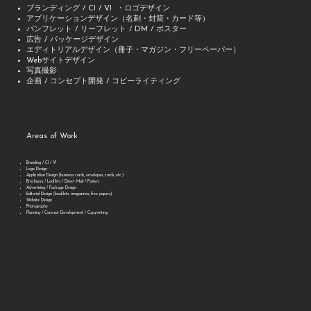
ブランディング / CI / VI ・ロゴデザイン
アプリケーションデザイン（名刺・封筒・カード等）
パンフレット / リーフレット / DM / ポスター
広告 / パッケージデザイン
エディトリアルデザイン（冊子・マガジン・フリーペーパー）
Webサイトデザイン
写真撮影
企画 / コンセプト開発 / コピーライティング
Areas of Work
Branding / CI / VI
Logo Design
Application Design (business cards, envelopes, cards, etc.)
Brochures / Leaflets / Direct Mail / Posters
Advertising / Package Design
Editorial Design (booklets, magazines, free papers)
Website Design
Photography
Planning / Concept Development / Copywriting