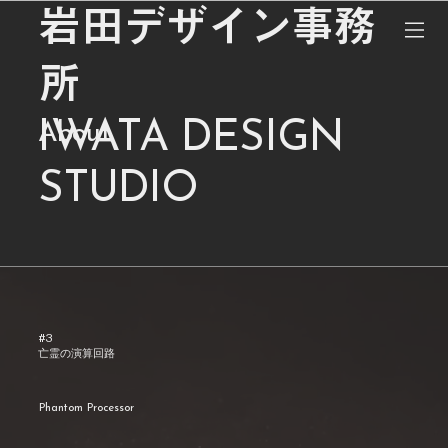
岩田デザイン事務
所
IWATA DESIGN
About
STUDIO
#3
亡霊の演算回路
Phantom Processor