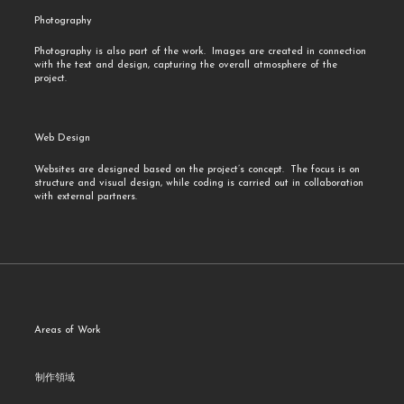
Photography
Photography is also part of the work. Images are created in connection
with the text and design, capturing the overall atmosphere of the
project.
Web Design
Websites are designed based on the project’s concept. The focus is on
structure and visual design, while coding is carried out in collaboration
with external partners.
Areas of Work
制作領域