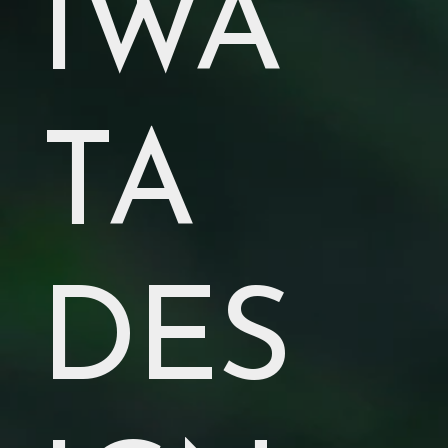
IWA
TA
DES