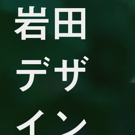
岩田
デザ
イン