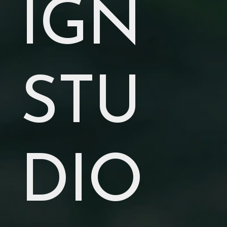
IGN
STU
DIO